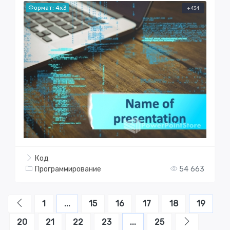
Формат: 4x3
+434
Код
Программирование
54 663
1
...
15
16
17
18
19
20
21
22
23
...
25