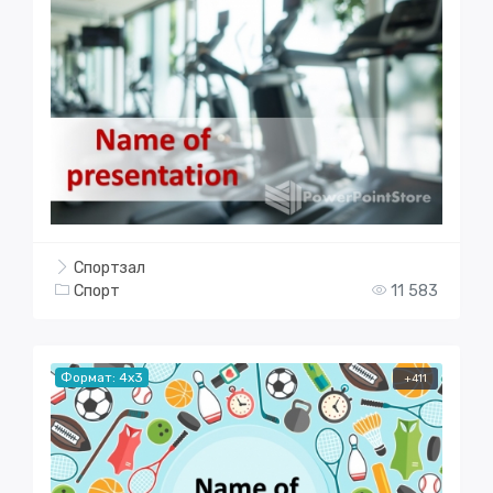
Спортзал
Спорт
11 583
Формат: 4x3
+411