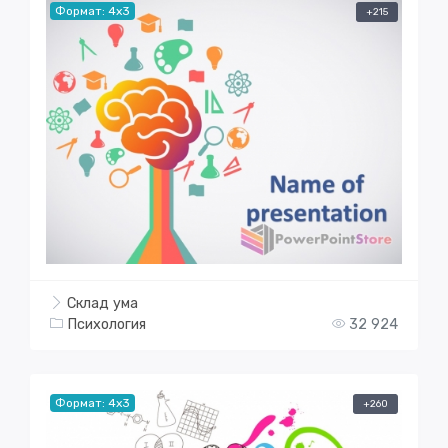
Формат: 4x3
+215
Склад ума
Психология
32 924
Формат: 4x3
+260