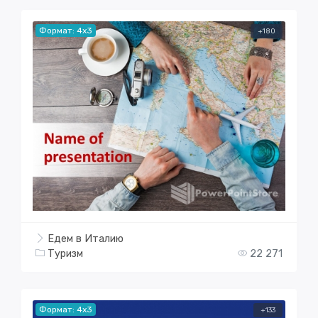
Формат: 4x3
+180
Едем в Италию
Туризм
22 271
Формат: 4x3
+133